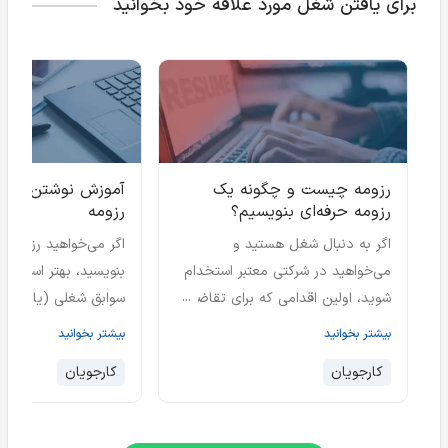
برای یافتن شغل مورد علاقه خود بخوانید
رزومه چیست و چگونه یک
آموزش نوشتن سواب
رزومه حرفه‌ای بنویسیم؟
رزومه
اگر به دنبال شغل هستید و
اگر می‌خواهید رزومه ح
می‌خواهید در شرکتی معتبر استخدام
بنویسید، بهتر است ب
شوید، اولین اقدامی که برای تقاضای
آن شغل باید انجام دهید این است
Experiences) 
بیشتر بخوانید
بیشتر بخوانید
که معرفی‌نامه‌ی خود را برای شرکت
کاملی را باید در اختیار 
کارجویان
کارجویان
مورد نظر ارسال کنید یا در حقیقت
دهد. شاید بتوان گف
باید رزومه خود را برای موقعیت
سوابق شغلی، قلب تپند
شغلی بنویسید.
شماست و هر چه سابقه