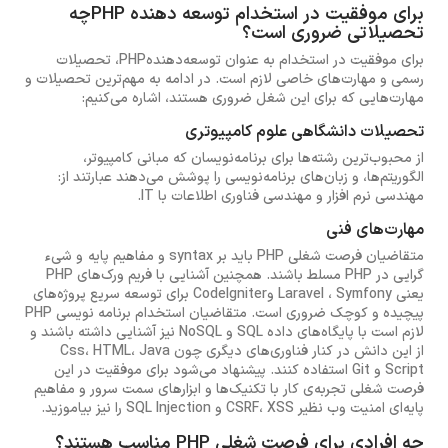
برای موفقیت در استخدام توسعه دهنده PHPچه
تحصیلاتی ضروری است؟
برای موفقیت در استخدام به عنوان توسعه‌دهندهPHP، تحصیلات
رسمی و مهارت‌های خاصی لازم است. در ادامه به مهم‌ترین تحصیلات و
مهارت‌هایی که برای این شغل ضروری هستند، اشاره می‌کنیم:
تحصیلات دانشگاهی علوم کامپیوتری
از محبوب‌ترین رشته‌ها برای برنامه‌نویسان که مبانی کامپیوتر،
الگوریتم‌ها، و زبان‌های برنامه‌نویسی را پوشش می‌دهند عبارتند از:
مهندسی نرم افزار و مهندسی فناوری اطلاعات با IT.
مهارت‌های فنی
متقاضیان فرصت شغلی PHP باید بر syntax و مفاهیم پایه و شیء
گرایی در PHP مسلط باشند. همچنین آشنایی با فریم ورک‌های PHP
یعنی Laravel ، Symfony وCodelgniter برای توسعه سریع پروژه‌های
پیچیده و کوچک ضروری است. متقاضیان استخدام برنامه نویسی PHP
لازم است با پایگاه‌های داده SQL و NoSQL نیز آشنایی داشته باشند و
از این دانش در کنار فناوری‌های دیگری چون Css، HTML، Java
Script و Git استفاده کنند. پیشنهاد می‌شود برای موفقیت در این
فرصت شغلی تجربه‌ی کار با تکنیک‌ها و ابزارهای سمت سرور و مفاهیم
پایه‌ای امنیت وب نظیر CSRF، XSS و SQL Injection را نیز بیاموزید.
چه افرادی برای فرصت شغلی PHP مناسب هستند؟