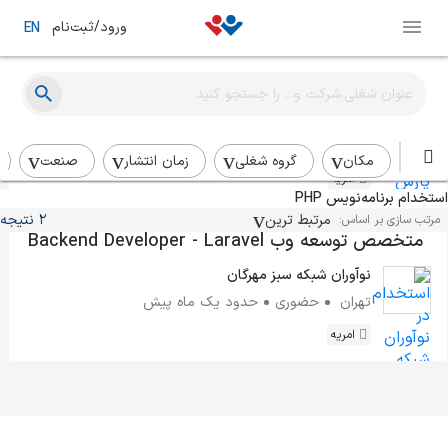
ورود/ثبت‌نام
EN
برنامه‌نویس ارشد لاراول
پارس پک
تهران
دورکاری
کمتر از ۲ هفته
مکان
گروه شغلی
زمان انتشار
صنعت
امریه
استخدام برنامه‌نویس PHP
مرتبط ترین
2 نتیجه
مرتب سازی بر اساس:
متخصص توسعه وب Backend Developer - Laravel
نوآوران شبکه سبز مهرگان
تهران
حضوری
حدود یک ماه پیش
امریه