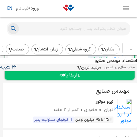
ورود/ثبت‌نام
EN
مهندس صنایع
فروشگاه پوشاک محمدی
سنندج
در چند هفته‌ی اخیر
مکان
گروه شغلی
زمان انتشار
صنعت
ارتقا یافته
استخدام مهندس صنایع
مرتبط ترین
22 نتیجه
مرتب سازی بر اساس:
ارتقا یافته
مهندس صنایع
نیرو موتور
تهران
حضوری
کمتر از ۲ هفته
35 تا 45 میلیون تومان
کارفرمای مسئولیت پذیر