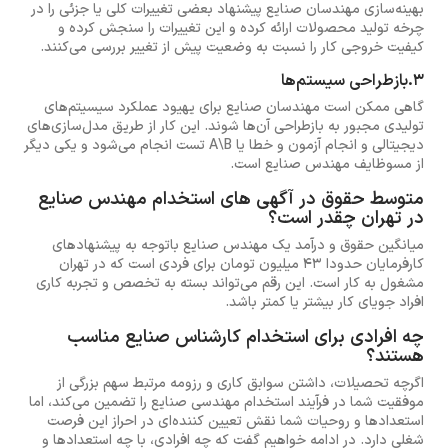
بهینه‌سازی مهندسان صنایع پیشنهاد بعضی تغییرات کلی یا جزئی را در
چرخه تولید محصولات ارائه کرده و این تغییرات را سنجش کرده و
کیفیت خروجی کار را نسبت به وضعیت پیش از تغییر بررسی می‌کنند.
3.بازطراحی سیستم‌ها
گاهی ممکن است مهندسان صنایع برای یهیود عملکرد سیسیتم‌های
تولیدی مجبور به بازطراحی آن‌ها شوند. این کار از طریق مدل‌سازی‌های
دیجیتالی و انجام آزمون و خطا یا A\B تست انجام می‌شود و یکی دیگر
از مسوظایف مهندس صنایع است.
متوسط حقوق در آگهی های استخدام مهندس صنایع
در تهران چقدر است؟
میانگین حقوق و درآمد یک مهندس صنایع باتوجه به پیشنهادهای
کارفرمایان حدودا 43 میلیون تومان برای فردی است که در تهران
مشغول به کار است. این رقم می‌تواند بسته به تخصص و تجربه کاری
افراد جویای کار بیشتر یا کمتر باشد.
چه افرادی برای استخدام کارشناس صنایع مناسب
هستند؟
اگرچه تحصیلات، داشتن سوابق کاری و رزومه مرتبط سهم بزرگی از
موفقیت شما در فرآیند استخدام مهندسی صنایع را تضمین می‌کند، اما
استعدادها و روحیات شما نقش تعیین کننده‌ای در احراز این فرصت
شغلی دارد. در ادامه خواهیم گفت که چه افرادی، با چه استعدادها و