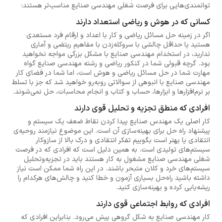
توانمندی‌هایی برای فرصت شغلی مهندسی صنایع مناسب‌تر هستند:
کسانی که در هوش و ریاضی استعداد دارند
اگر در زمینه حل مسائل ریاضی و کار با اعداد و ارقام فرد مستعدی
هستید یا حداقل چالشی با سروکله‌زدن با مفاهیم ریتضی و آماری
ندارید، در استخدام مهندسی صنایع با مشکل بزرگی مواجه نخواهید
بود. گرچه قبولی شما در کنکور ریاضی و رشته مهندسی صنایع گواه
مهارت شما در حل مسائل ریاضی و هوش است، اما شما در فضای کار
مهندسی صنایع با انبوهی از سوالاتی روبه‌رو خواهید شد که جز با تسلط
بر نرم‌افزارها و ابزارها، حساب و کتاب و انجام محاسبات، حل نمی‌شوند.
افرادی که منطق تجزیه و تحلیل قوی دارند
کار اصلی یک مهندس صنایع پیدا کردن نقاط ضعف یک سیستم و
پیشنهاد راه حل برای بهینه‌سازی آن است. این موضوع نیازمند روحیه‌ی
انتقادی یا بهتر است بگوییم تفکر انتقادی و درک بالا از سازوکار
سیستم‌های تولیدی است. به همین دلیل است که افرادی که در فرصت
شغلی مهندسی صنایع مشغول به کار هستند باید در تجزیه‌وتحلیل
سیستم‌های خرد و کلان متبحر باشند. در این راه شما ممکن است نیاز
داشته باشید راه‌حل بسیاری آزمون و خطا کنید و چالش‌های هرکدام را
ریشه‌یابی کرده و بهینه‌سازی کنید.
افرادی که روابط اجتماعی قوی دارند
کار مهندسی صنایع به شکل گروهی پیش می‌رود. بنابراین افرادی که