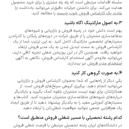
سلسله اقدامات مرتبطی است که پله پله مشتری را برای خرید محصول
هدایت می‌کند. برای دانشتن جزئیات دقیق‌تر می‌توانید یادداشت
10
عادت یک کارشناس فروش خوب چیست
را مطالعه کنید.
3.به اصول مارکتینگ آگاه باشید
بهتر است دانش خود در زمینه فروش و بازاریابی و شیوه‌های
متقاعدسازی مشتریان را از طریق شرکت در دوره‌های رایگان یا گذراندن
سمینارهای تخصصی مارکتینگ کامل کنید. به این ترتیب شما از یک
کارشناس فروش به سمت تبدیل شدن به یک مدیر فروش ارتقاء
خواهید یافت. همچنین اگر در این پوزیشن شغلی تجربه کافی دارید،
می‌توانید علاوه‌بر آگهی استخدام کارشناس فروش، نگاهی به آگهی
استخدام مدیر فروش
نیز بیندازید.
4.به صورت گروهی کار کنید
یکی دیگر از راه‌هایی که شما به‌عنوان کارشناس فروش و بازاریابی
می‌توانید انجام دهید، پیگیری گروهی سرنخ‌های فروش است. از
همکارانتان برای تهیه لیست مشتریان بلقوه کمک بگیرید و بایکدیگر
درباره‌های شیوه‌های متقاعدسازی مشتریان مشورت کنید. کتاب‌ها و
سمینارهای آموزشی مفید را به یکدیگر پیشنهاد دهید تا از طریق ایجاد
یک هم‌افزایی جمعی بتوانید موقعیت شغلی‌تان را ارتقاء دهید.
کدام رشته تحصیلی با مسیر شغلی فروش منطبق است؟
در دانشگاه‌های ایران رشته تحصیلی مرتبطی با فرصت شغلی فروش