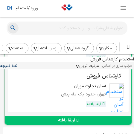
ورود/ثبت‌نام
EN
کارشناس فروش بخش قلبی عروقی
پرتو درمان صمیمی
تهران
بیش از یک ماه
مکان
گروه شغلی
زمان انتشار
صنعت
ارتقا یافته
استخدام کارشناس فروش
مرتبط ترین
105 نتیجه
مرتب سازی بر اساس:
کارشناس فروش
آسان تجارت موران
تهران
حدود یک ماه پیش
ارتقا یافته
ارتقا یافته