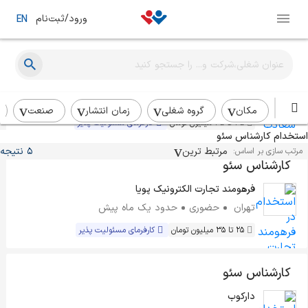
ورود/ثبت‌نام
EN
کارشناس سئو
سعادت رنت
تهران
حضوری+دورکاری
این هفته
مکان
گروه شغلی
زمان انتشار
صنعت
35 تا 45 میلیون تومان
کارفرمای مسئولیت پذیر
استخدام کارشناس سئو
مرتبط ترین
5 نتیجه
مرتب سازی بر اساس:
کارشناس سئو
فرهومند تجارت الکترونیک پویا
تهران
حضوری
حدود یک ماه پیش
25 تا 35 میلیون تومان
کارفرمای مسئولیت پذیر
کارشناس سئو
دارکوب