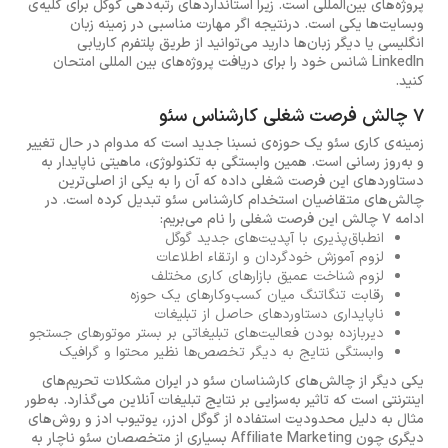
پروژه‌های بین‌المللی است. زیرا استانداردهای رتبه‌دهی گوگل برای کلیه‌ی
وبسایت‌ها یکی است. درنتیجه اگر مهارت مناسبی در زمینه زبان‌
انگلیسی یا دیگر زبان‌ها دارید می‌توانید از طریق پلتفرم‌ کاریابی
LinkedIn شانس خود را برای دریافت پروژه‌های بین المللی امتحان
کنید.
7 چالش فرصت شغلی کارشناس سئو
زمینه‌ی کاری سئو یک حوزه‌ی نسبنا جدید است که مدوام در حال تغییر
و به‌روز رسانی است. همین وابستگی به تکنولوژی، ماهیتی ناپایدار به
دستاوردهای این فرصت شغلی داده که آن را به یکی از اصلی‌ترین
چالش‌های متقاضیان استخدام کارشناس سئو تبدیل کرده است. در
ادامه 7 چالش این فرصت شغلی را نام می‌بریم:
انطباق‌پذیری با آپدیت‌های جدید گوگل
لزوم آموزش خودگردان و ارتقاء اطلاعات
لزوم شناخت عمیق بازارهای کاری مختلف
رقابت تنگاتنگ میان کسب‌وکارهای یک حوزه
ناپایداری دستاوردهای حاصل از تبلیغات
دیربازده بودن فعالیت‌های تبلیغاتی بر بستر موتورهای جستجو
وابستگی نتایج به دیگر تخصص‌ها نظیر محتوا و گرافیک
یکی دیگر از چالش‌های کارشناسان سئو در ایران مشکلات تحریم‌های
اینترنتی است که تاثیر به‌سزایی بر نتایج تبلیغات آنلاین می‌گذارد. به‌طور
مثال به دلیل محدودیت استفاده از گوگل ادزر، یوتیوب ادز و روش‌های
دیگری چون Affiliate Marketing بسیاری از متخصصان سئو ناچار به