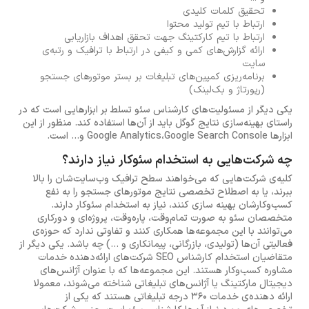
تحقیق کلمات کلیدی
ارتباط با تیم تولید محتوا
ارتباط با تیم کارکتینگ جهت تحقق اهداف بازاریابی
ارائه گزارش‌های کمی و کیفی در ارتباط با ترافیک و رتبه‌ی
سایت
برنامه‌ریزی کمپین‌های تبلیغات بر بستر موتورهای جستجو
(رپورتاژ و بک‌لینک)
یکی دیگر از مسئولیت‌های کارشناس سئو تسلط بر ابزارهایی است که در
راستای بهینه‌سازی نتایج گوگل باید از آن‌ها استفاده کند. منظور از این
ابزارها Google Analytics،Google Search Console و... است.
چه شرکت‌هایی به استخدام سئوکار نیاز دارند؟
کلیه‌ی شرکت‌هایی که می‌خواهند سطح ترافیک وب‌سایت‌شان را بالا
ببرند، یا به اصطلاح تخصصی نتایج موتورهای جستجو را به نفع
کسب‌وکارشان بهینه سازی کنند، نیاز به استخدام سئوکار دارند.
متخصصان سئو به صورت تمام‌وقت، پاره‌وقت، پروژه‌ای و دورکاری
می‌توانند با این مجموعه‌ها همکاری کنند و تفاوتی ندارد که حوزه‌ی
فعالیتی آن‌ها (تولیدی، بازرگانی، پیمانکاری و ...) چه باشد. یکی دیگر از
متقاضیان استخدام کارشناس SEO شرکت‌های ارائه‌دهنده خدمات
مشاوره کسب‌وکار هستند. این مجموعه‌ها که با عنوان آژانس‌های
دیجیتال مارکتینگ یا آژانس‌های تبلیغاتی شناخته می‌شوند، معمولا
ارائه دهنده‌ی خدمات 360 درجه تبلیغاتی هستند که یکی از