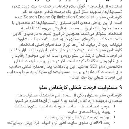
استفاده از ظرفیت‌های گوگل برای تبلیغات و کمک به بهتر دیده شدن
کسب‌وکارها، منجربه شکل‌گیری یک فرصت شغلی جدید به نام
کارشناس سئو یا Search Engine Optimization Specialist شده
است. از این رو طی دهه‌ی اخیر بسیاری از کسب‌وکارها که محصول یا
خدمات خود را از طریق وب‌سایت به فروش می‌رسانند اقدام به
استخدام سئوکار می‌کنند. همچنین فراگیری تبلیغات در دنیای آنلاین
باعث شده کسب‌وکارهای بسیاری در زمینه‌ی ارائه خدمات مشاوره
تبلیغات روی کار بیایند که آن‌ها نیز از متقاضیان اصلی استخدام
کارشناس سئو هستند. درنتیجه در حال حاضر ایران با یک بازار جذاب
در فرصت شغلی کارشناس سئو روبه‌رو است که این موضوع رقابت را
برای کارجویان تنگاتنگ کرده است. اگر در حال بررسی فرصت شغلی
متخصص سئو SEO هستید، این یادداشت یک راهنمای شغلی مناسب
برای شماست که علاوه‌بر بررسی مسئولیت‌های سئوکار، به مزایا و معایب
این فرصت شغلی پرداخته است.
9 مسئولیت فرصت شغلی کارشناس سئو
کارشناس سئو به‌عنوان یکی از اعضای تیم مارکتینگ مسئولیت‌های
متعددی برعهده دارد که در ادامه به 9 مورد از آن‌ها اشاره می‌کنیم:
بررسی زیرساخت‌های سایت باتوجه به اصول سئوی تکنیکال
بهبود زیرساخت‌های سایت
بهینه‌سازی سئوی داخلی و خارجی سایت
رصد KPIهای سئوی سایت نظیر نرخ کلیک، نرخ پرش، ریدایرکت
و ...