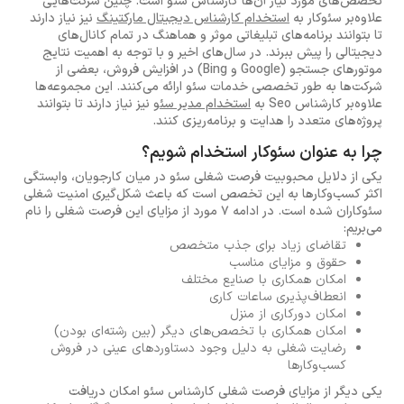
تخصص‌های مورد نیاز آن‌ها کارشناس سئو است. چنین شرکت‌هایی
علاوه‌بر سئوکار به
استخدام کارشناس دیجیتال مارکتینگ
نیز نیاز دارند
تا بتوانند برنامه‌های تبلیغاتی موثر و هماهنگ در تمام کانال‌های
دیجیتالی را پیش ببرند. در سال‌های اخیر و با توجه به اهمیت نتایج
موتورهای جستجو (Google و Bing) در افزایش فروش، بعضی از
شرکت‌ها به طور تخصصی خدمات سئو ارائه می‌کنند. این مجموعه‌ها
علاوه‌بر کارشناس Seo به
استخدام مدیر سئو
نیز نیاز دارند تا بتوانند
پروژه‌های متعدد را هدایت و برنامه‌ریزی کنند.
چرا به عنوان سئوکار استخدام شویم؟
یکی از دلایل محبوبیت فرصت شغلی سئو در میان کارجویان، وابستگی
اکثر کسب‌وکارها به این تخصص است که باعث شکل‌گیری امنیت شغلی
سئوکاران شده است. در ادامه 7 مورد از مزایای این فرصت شغلی را نام
می‌بریم:
تقاضای زیاد برای جذب متخصص
حقوق و مزایای مناسب
امکان همکاری با صنایع مختلف
انعطاف‌پذیری ساعات کاری
امکان دورکاری از منزل
امکان همکاری با تخصص‌های دیگر (بین رشته‌ای بودن)
رضایت شغلی به دلیل وجود دستاوردهای عینی در فروش
کسب‌وکارها
یکی دیگر از مزایای فرصت شغلی کارشناس سئو امکان دریافت