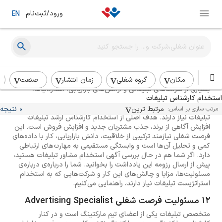
ورود/ثبت‌نام
EN
راهنمای استخدام کارشناس تبلیغات
مکان
گروه شغلی
زمان انتشار
صنعت
بسیاری از شرکت‌های تبلیغاتی و آژانس‌های بازاریابی، استارتاپ‌ها،
استخدام کارشناس تبلیغات
رسانه‌ها و شرکت‌های انتشاراتی برای برنامه‌ریزی، طراحی، اجرا و ارزیابی
کمپین‌های تبلیغاتی محصولات و خدمات خود به استخدام کارشناس
مرتبط ترین
0 نتیجه
مرتب سازی بر اساس:
تبلیغات نیاز دارند. هدف اصلی از استخدام کارشناس ارشد تبلیغات
افزایش آگاهی از برند، جذب مشتریان جدید و افزایش فروش است. این
فرصت شغلی نیازمند ترکیبی از خلاقیت، دانش بازاریابی، کار با داده‌های
کمی و تحلیل آن‌ها است و وابستگی مستقیمی به مهارت‌های ارتباطی
دارد. اگر شما هم در حال بررسی آگهی استخدام مشاور تبلیغات هستید،
پیش از ارسال رزومه این یادداشت را بخوانید. شما را درباره‌ی درباره‌ی
مسئولیت‌ها، مزایا و چالش‌های این کار و شرکت‌هایی که به استخدام
استراتژیست تبلیغات نیاز دارند، راهنمایی می‌کنیم.
12 مسئولیت فرصت شغلی Advertising Specialist
متخصص تبلیغات یکی از اعضای تیم مارکتینگ است و در کنار