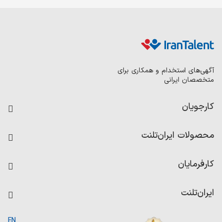
آگهی‌های استخدام و همکاری برای
متخصصان ایرانی
کارجویان
فرصت‌های شغلی
محصولات ایران‌تلنت
رزومه ساز
آزمون‌ها
امتیاز شرکت‌ها
کارفرمایان
داشبورد حقوق و دستمزد
درج آگهی شغلی
کاردیکس
ایران‌تلنت
جستجوی رزومه
گزارش‌ها
صفحه اصلی
EN
تست MBTI