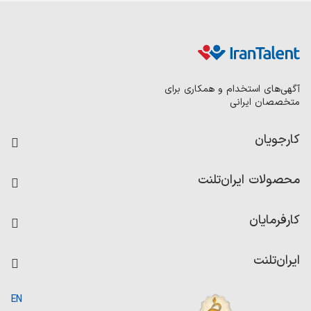
آگهی‌های استخدام و همکاری برای
متخصصان ایرانی
کارجویان
فرصت‌های شغلی
محصولات ایران‌تلنت
رزومه ساز
آزمون‌ها
امتیاز شرکت‌ها
کارفرمایان
داشبورد حقوق و دستمزد
درج آگهی شغلی
کاردیکس
ایران‌تلنت
جستجوی رزومه
گزارش‌ها
صفحه اصلی
EN
تست MBTI