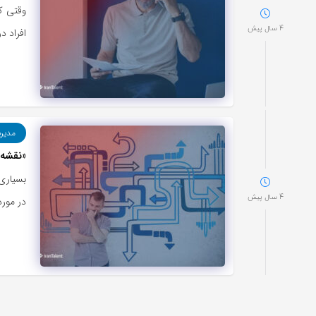
وقتی ک
4 سال پیش
افراد د
مدیر
«نقشه 
بسیاری 
4 سال پیش
در مورد