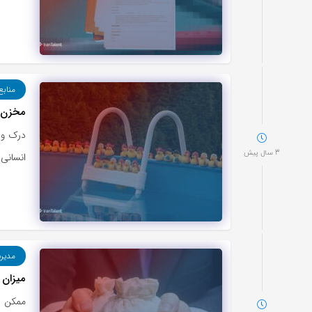
منابع
مخزن استعداد
درک و ش
3 سال پیش
انسانی
مدیر
میزان 
ممکن ا