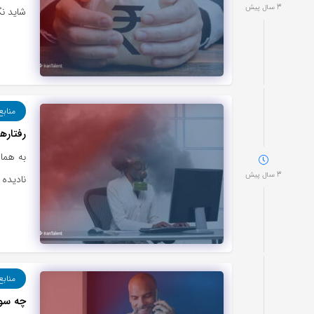
3 سال پیش
شاید ن
منابع
رفتاره
به همان
3 سال پیش
نادیده 
منابع
چه سوا