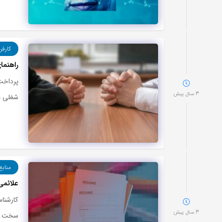
کارفر
راهنما
پرداخت
3 سال پیش
شغلی م
منابع
علائم
کارشناس
3 سال پیش
سخت است