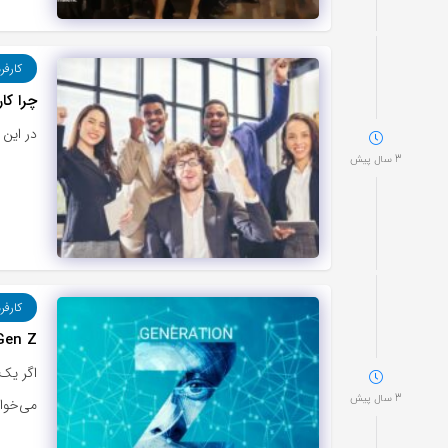
کارفر
چرا کا
در این مق
3 سال پیش
کارفر
Gen Z (نسل زد) از محل کار خود دقیقا چه انتظا
3 سال پیش
می‌خوا