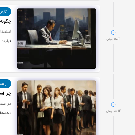
کارفر
چگونه 
استعدا
11 ماه پیش
فرآیند 
راهنم
چرا اس
در عصر
12 ماه پیش
دهه‌ها 