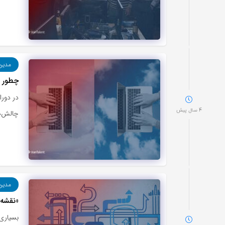
مدیر
چطور ی
در دورا
4 سال پیش
چالش‌ها
مدیر
«نقشه 
بسیاری 