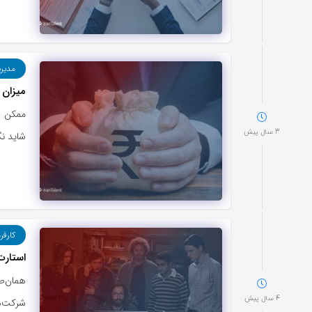
مدیر
میزان 
ممکن ا
3 سال پیش
شاید ن
کارفر
استار
همان‌طو
4 سال پیش
شرکت‌ه