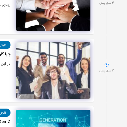
3 سال پیش
زیادی ب
کارفر
چرا کا
در این مق
3 سال پیش
کارفر
Gen Z (نسل زد) از محل کار خود دقیقا چه انتظا