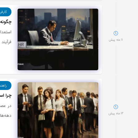
کارفر
چگونه 
استعدا
11 ماه پیش
فرآیند 
راهنم
چرا اس
در عصر
12 ماه پیش
دهه‌ها 