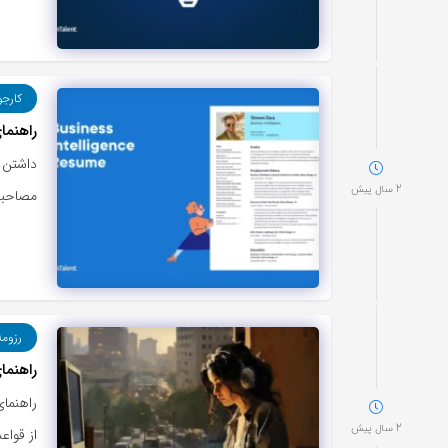
کارجو
راهنما
داشتن ی
2 سال پیش
مصاحبه با
رزوم
راهنما
راهنما
2 سال پیش
از قواع