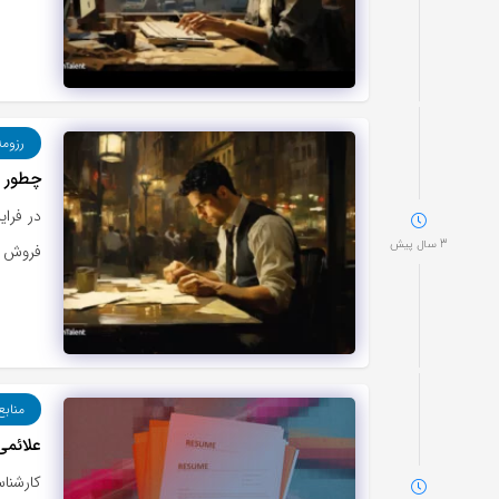
رزوم
چطور ب
در فرای
3 سال پیش
فروش را
منابع
علائم
کارشناس