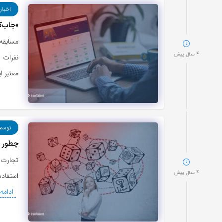
اخبار
«جاب‌ک
4 سال پیش
نفرات 
معتبر ا
توسع
چطور ا
تجارت 
4 سال پیش
استفاده
ادامه