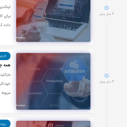
لینکدی
3 سال پیش
برای کا
داده که
کارجو
همه چی
مارکتی
3 سال پیش
خودکار 
مربوط به
رزوم