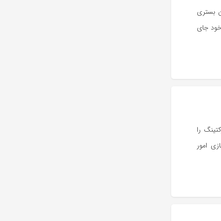
ن بستری
 خود جای
تینگ را
ازی امور