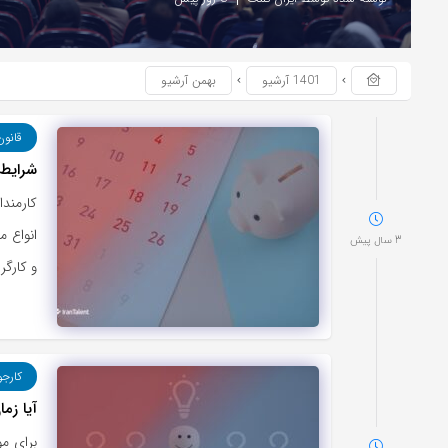
1401 آرشیو
بهمن آرشیو
قانون
شرایط
کارمند
انواع 
3 سال پیش
و کارگر
کارجو
آیا زم
برای مو