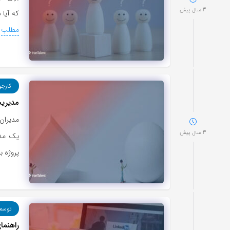
3 سال پیش
که آیا
مطلب
کارجو
مدیریت
مدیران 
3 سال پیش
یک مدی
پروژه ب
توسع
راهنما