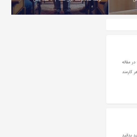
ر مقاله
 کارمند
د بدانید