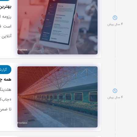
بهترین
رزومه ا
4 سال پیش
است فر
آنلاین 
گزارش
همه چی
هلدینگ
4 سال پیش
«جاب‌کا
تا ضمن 