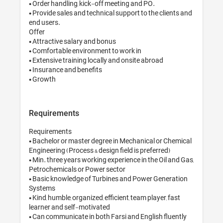
• Order handling, kick
• Provide sales and tec
end users.

Offer

• Attractive salary an
• Comfortable environ
• Extensive training lo
• Insurance and benefi
Requirements
Requirements

• Bachelor or master 
Engineering (Process & 
• Min. three years work
Petrochemicals or Pow
• Basic knowledge of 
Systems

• Kind, humble, organize
learner and self-moti
• Can communicate in b