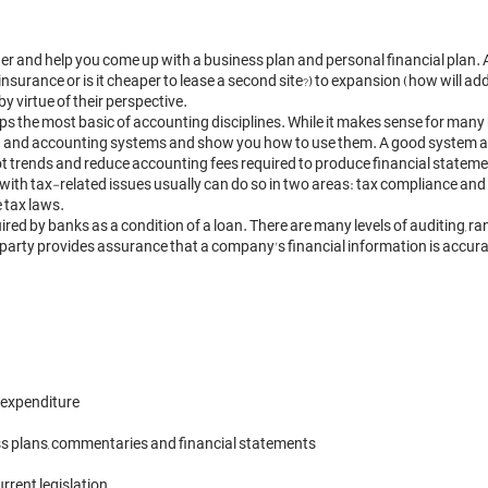
nsurance or is it cheaper to lease a second site?) to expansion (how will add
y virtue of their perspective.

s the most basic of accounting disciplines. While it makes sense for man
 and accounting systems and show you how to use them. A good system allow
pot trends and reduce accounting fees required to produce financial stateme
ith tax-related issues usually can do so in two areas: tax compliance and 
 tax laws.

ed by banks as a condition of a loan. There are many levels of auditing, ra
 expenditure

ss plans, commentaries and financial statements

rrent legislation
