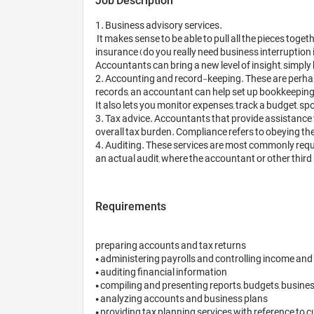
Job Description
1. Business advisory services. 

 It makes sense to be able to pull all the pieces together and help you come up with a business plan and personal financial plan. Accountants can offer advice on everything from 
insurance (do you really need business interruption i
Accountants can bring a new level of insight, simply b
2. Accounting and record-keeping. These are perhap
records, an accountant can help set up bookkeeping
It also lets you monitor expenses, track a budget, s
3. Tax advice. Accountants that provide assistance w
overall tax burden. Compliance refers to obeying the
4. Auditing. These services are most commonly requir
Requirements
preparing accounts and tax returns

• administering payrolls and controlling income and
• auditing financial information

• compiling and presenting reports, budgets, busine
• analyzing accounts and business plans

• providing tax planning services with reference to cu