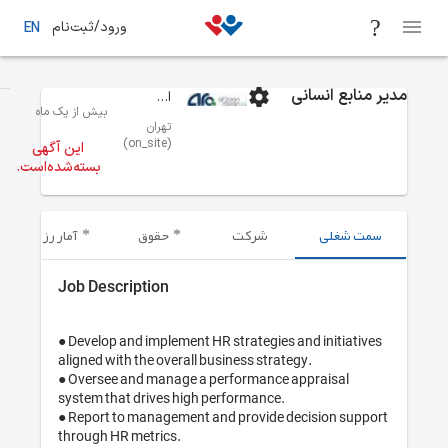
بت‌نام
EN
 از یک ماه
فرصت‌های شغلی
تهران
منابع انسانی - مدیریت استخدام
این آگهی
ته‌شده‌است.
آمار رزومه‌های ارسال شده
Job 
● Dev
aligne
● Ove
syste
● Rep
throu