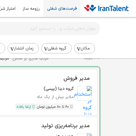
فرصت‌های شغلی
رزومه ساز
امتیاز شر
اطلاع‌رسانی شغلی را برای این جستجو فعال کنید
استخدام مدیر میانی
مکان
گروه شغلی
زمان انتشار
مرتب سازی بر اساس:
مرتبط
319 نتیجه
مدیر فروش
گروه دینا (پپسی)
ملایر
بیش از یک ماه
60 تا 80 میلیون تومان
ارتقا یافته
مدیر برنامه‌ریزی تولید