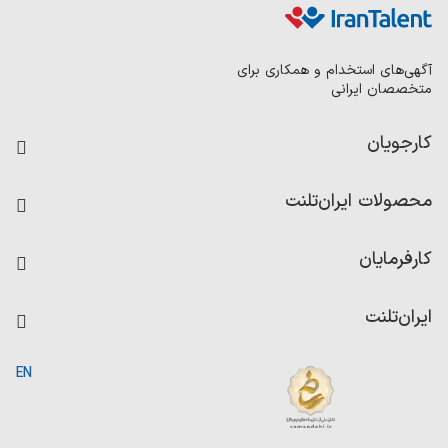
آگهی‌های استخدام و همکاری برای
متخصصان ایرانی
کارجویان
فرصت‌های شغلی
محصولات ایران‌تلنت
رزومه ساز
آزمون‌ها
امتیاز شرکت‌ها
کارفرمایان
داشبورد حقوق و دستمزد
درج آگهی شغلی
کاردیکس
ایران‌تلنت
جستجوی رزومه
گزارش‌ها
صفحه اصلی
EN
تست MBTI
درباره ایران تلنت
ارتباط با ما