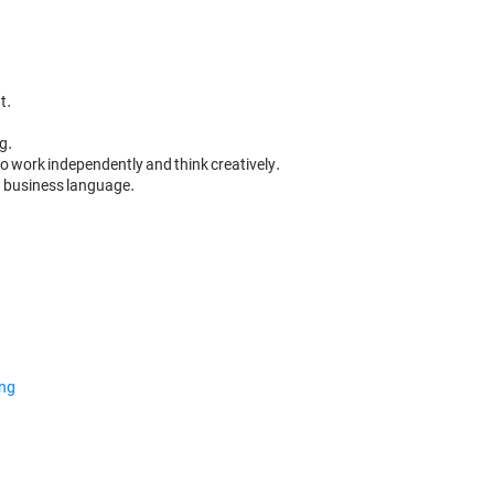
.

.

to work independently and think creatively.

n business language.
ing