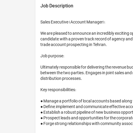
Job Description
Sales Executive (Account Manager):

We are pleased to announce an incredibly exciting o
candidate, with a proven track record of agency and 
trade account prospecting in Tehran.

Job purpose:

Ultimately responsible for delivering the revenue b
between the two parties. Engages in joint sales and m
distribution processes.

Key responsibilities:

● Manage a portfolio of local accounts based along 
● Define, implement and communicate effective acc
● Establish a robust pipeline of new business opportu
● Prospect leads and opportunities for the corporat