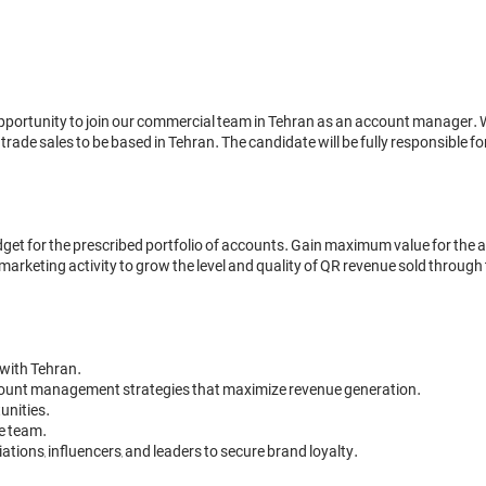
pportunity to join our commercial team in Tehran as an account manager. We
trade sales to be based in Tehran. The candidate will be fully responsible
udget for the prescribed portfolio of accounts. Gain maximum value for the 
arketing activity to grow the level and quality of QR revenue sold through th
with Tehran.

ount management strategies that maximize revenue generation.

nities.

e team.
