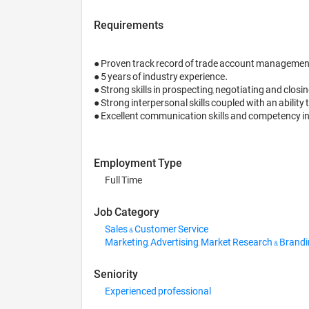
Requirements
● Proven track record of trade account management
● 5 years of industry experience.

● Strong skills in prospecting, negotiating and closing
● Strong interpersonal skills coupled with an ability 
● Excellent communication skills and competency i
Employment Type
Full Time
Job Category
Sales & Customer Service
Marketing, Advertising, Market Research & Brand
Seniority
Experienced professional