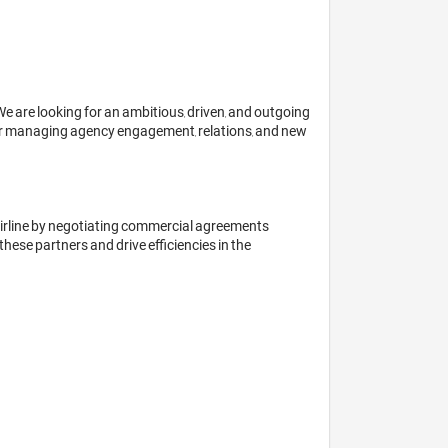
 are looking for an ambitious, driven, and outgoing 
 for managing agency engagement, relations, and new 
airline by negotiating commercial agreements 
ese partners and drive efficiencies in the 