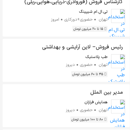
کارشناس فروش (فوروادری-دریایی،هوایی،ریلی)
تی.ال.ام شیپینگ
تهران
حضوری+دورکاری
امروز
15 تا 20 میلیون تومان
رئیس فروش– لاین آرایشی و بهداشتی
طب پلاستیک
تهران
حضوری
دیروز
45 تا 60 میلیون تومان
مدیر بین الملل
همایش فرازان
تهران
حضوری
دیروز
80 تا 100 میلیون تومان