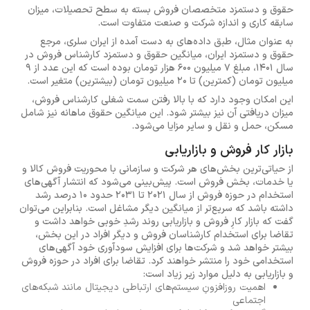
حقوق و دستمزد متخصصان فروش بسته به سطح تحصیلات، میزان
سابقه کاری و اندازه شرکت و صنعت متفاوت است.
به عنوان مثال، طبق داده‌های به دست آمده از ایران سلری، مرجع
حقوق و دستمزد ایران، میانگین حقوق و دستمزد کارشناس فروش در
سال ۱۴۰۱، مبلغ ۷ میلیون ۶۰۰ هزار تومان بوده است که این عدد از ۹
میلیون تومان (کمترین) تا ۲۰ میلیون تومان (بیشترین) متغیر است.
این امکان وجود دارد که با بالا رفتن سمت شغلی کارشناس فروش،
میزان دریافتی آن نیز بیشتر شود. این میانگین حقوق ماهانه نیز شامل
مسکن، حمل و نقل و سایر مزایا می‌شود.
بازار کار فروش و بازاریابی
از حیاتی‌ترین بخش‌های هر شرکت و سازمانی با محوریت فروش کالا و
یا خدمات، بخش فروش است. پیش‌بینی می‌شود که انتشار آگهی‌های
استخدام در حوزه فروش از سال 2021 تا 2031 حدود 10 درصد رشد
داشته باشد که سریع‌تر از میانگین دیگر مشاغل است. بنابراین می‌توان
گفت که بازار کارِ فروش و بازاریابی روند رشدِ خوبی خواهد داشت و
تقاضا برای استخدام کارشناسان فروش و دیگر افراد در این بخش،
بیشتر خواهد شد و شرکت‌ها برای افزایش سودآوری خود آگهی‌های
استخدامی خود را منتشر خواهند کرد. تقاضا برای افراد در حوزه فروش
و بازاریابی به دلیل موارد زیر زیاد است:
اهمیت روزافزونِ سیستم‌های ارتباطی دیجیتال مانند شبکه‌های
اجتماعی