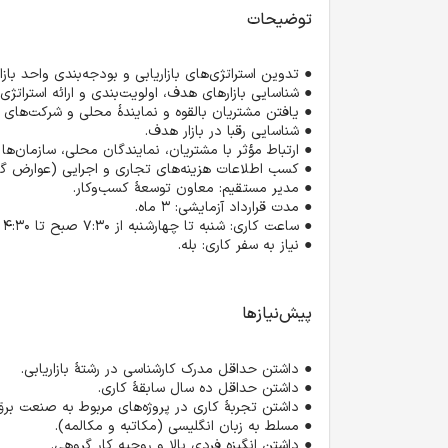
توضیحات
● تدوین استراتژی‌های بازاریابی و بودجه‌بندی واحد بازاریابی.
● شناسایی بازارهای هدف، اولویت‌بندی و ارائه استراتژی راه‌های دستیابی به آن‌ها.
● یافتن مشتریان بالقوه و نمایندۀ محلی و شرکت‌های همکار برای مشارکت ـ با توجه به اولویت بازارهای هدف.
● شناسایی رقبا در بازار هدف.
● ارتباط مؤثر با مشتریان، نمایندگان محلی، سازمان‌ها و ذینفعان کلیدی (داوطلبین نمی‌بایست منع رفت‌وآمد به خارج از کشور داشته باشند).
● کسب اطلاعات هزینه‌های تجاری و اجرایی (عوارض گمرکی، مالیات، هزینه‌های اجرایی و غیره) از طریق نمایندگان شرکت در کشورهای هدف.
● مدیر مستقیم: معاون توسعۀ کسب‌وکار. 
● مدت قرارداد آزمایشی: ۳ ماه. 
● ساعت کاری: شنبه تا چهارشنبه از 7:30 صبح تا 4:30 بعد از ظهر. 
● نیاز به سفر کاری: بله.
پیش‌نیازها