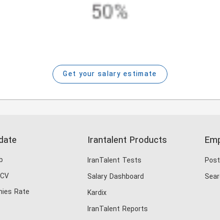
Get your salary estimate
date
Irantalent Products
Emp
b
IranTalent Tests
Post
 CV
Salary Dashboard
Sear
ies Rate
Kardix
IranTalent Reports