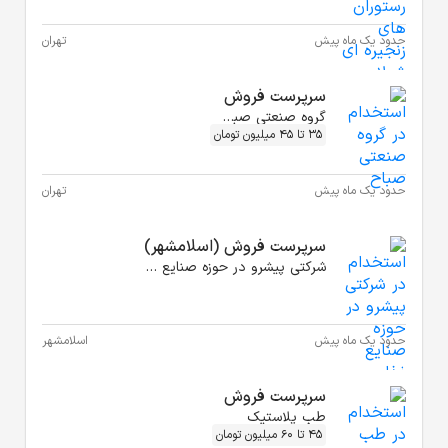
هران
هران
شهر