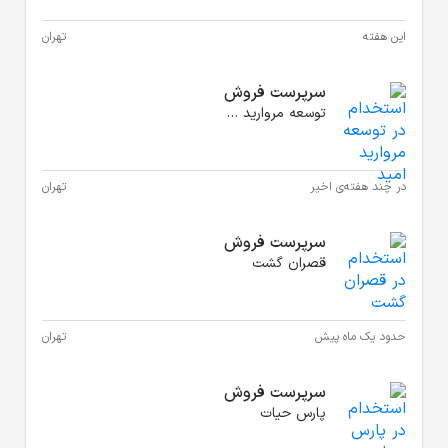
هران
هران
هران