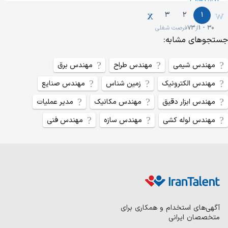
3
2
1
1 - 30
از
73
فرصت شغلی
جستجو‌های مشابه:
مهندس شیمی
مهندس طراح
مهندس برق
مهندس الکترونیک
زمین شناس
مهندس صنایع
مهندس ابزار دقیق
مهندس مکانیک
مدیر عملیات
مهندس لوله کشی
مهندس سازه
مهندس فنی
آگهی‌های استخدام و همکاری برای
متخصصان ایرانی