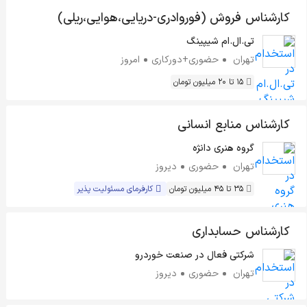
کارشناس فروش (فوروادری-دریایی،هوایی،ریلی)
تی.ال.ام شیپینگ
تهران
حضوری+دورکاری
امروز
15 تا 20 میلیون تومان
کارشناس منابع انسانی
گروه هنری دانژه
تهران
حضوری
دیروز
35 تا 45 میلیون تومان
کارفرمای مسئولیت پذیر
کارشناس حسابداری
شرکتی فعال در صنعت خوردرو
تهران
حضوری
دیروز