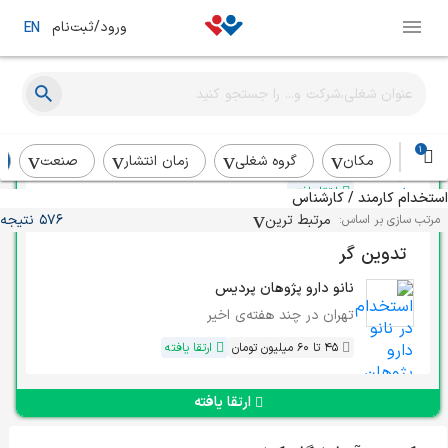
ورود/ثبت‌نام
EN
حسابدار ارشد
امیا پارس
1
تهران
حدود یک ماه پیش
مکان
گروه شغلی
زمان انتشار
صنعت
ارتقا یافته
استخدام کارمند / کارشناس
مرتبط ترین
576 نتیجه
مرتب سازی بر اساس:
تدوین گر
نانو دارو پژوهان پردیس
تهران
در چند هفته‌ی اخیر
45 تا 60 میلیون تومان
ارتقا یافته
ارتقا یافته