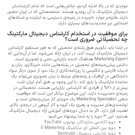
مواردی که در بالا اشاره کردیم، چالش‌هایی است که تمام کارشناسان
دیجیتال مارکتینگ با آن روبه‌رو هستند. متخصصانی که در ایران حضور
دارند علاوه‌بر موارد نام‌برده در زمینه‌ی دسترسی به اینترنت و شبکه‌های
اجتماعی نیز محدودیت‌های بسیاری دارند.
برای موفقیت در استخدام کارشناس دیجیتال مارکتینگ
چه تحصیلاتی ضروری است؟
در ابتدا باید بگوییم هیچ رشته‌ی تحصیلی که به طور مستقیم کارشناس
دیجیتال مارکتینگ تربیت کند، در ایران ارائه نمی‌شود. اما از آن‌جایی که
Marketing Expert هماهنگ کننده بازاریابی متنی و تصویری است،
داشتن پیش‌زمینه‌های تحصیلی در رشته‌هایی مانند خبرنگاری، زبان و
ادبیات فارسی و انگلیسی یا روزنامه‌نگاری از یک سو، از سوی دیگر سواد
دانشگاهی در گرافیک و رشته‌های مرتبط با بیان تصویری می‌تواند یک
نماینده مارکتینگ را یاری کند. با این وجود بر طبق آمار ایران تلنت
بیش‌تر از 20% از افرادی که کارشناس بازاریابی هستند، تحصیلاتی در
زمینه‌ی «مدیریت» دارند. این موضوع بیانگر این است که موقعیت
شغلی Marketing Specialist یک حوزه‌ی کار میان‌رشته‌ای است و
توانمندی‌های مدیریت و رهبری یک گروه و کار گروهی در درجه‌ی بالای
اهمیت قرار دارد. اگر به دنبال دوره‌های آموزشی آزاد دیجیتال مارکتینگ
هستید، این 3 دوره را به شما پیشنهاد می‌کنیم:
دوره آکادمی سازندگان یوتیوب YouTube
دوره بین المللی ای مارکتینگ E-Marketing
دوره بازاریابی دیجیتال Semrush