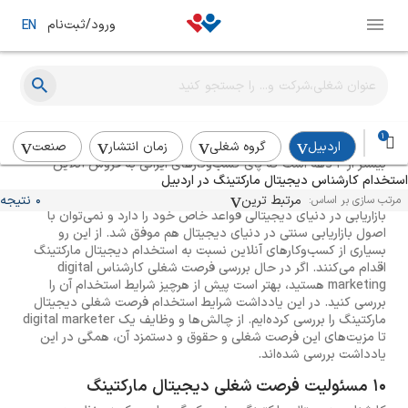
ورود/ثبت‌نام
EN
بررسی شرایط استخدام کارشناس دیجیتال مارکتینگ
1
اردبیل
گروه شغلی
زمان انتشار
صنعت
بیشتر از 2 دهه است که پای کسب‌وکارهای ایرانی به فروش آنلاین
استخدام کارشناس دیجیتال مارکتینگ در اردبیل
(وب‌سایت و شبکه‌های اجتماعی) بازشده و این موضوع نیاز به
استخدام کارشناس دیجیتال مارکتینگ را روز‌به‌روز بیش‌تر می‌کند.
مرتبط ترین
0 نتیجه
مرتب سازی بر اساس:
بازاریابی در دنیای دیجیتالی قواعد خاص خود را دارد و نمی‌توان با
اصول بازاریابی سنتی در دنیای دیجیتال هم موفق شد. از این رو
بسیاری از کسب‌وکارهای آنلاین نسبت به استخدام دیجیتال مارکتینگ
اقدام می‌کنند. اگر در حال بررسی فرصت شغلی کارشناس digital
marketing هستید، بهتر است پیش از هرچیز شرایط استخدام آن را
بررسی کنید. در این یادداشت شرایط استخدام فرصت شغلی دیجیتال
مارکتینگ را بررسی کرده‌ایم. از چالش‌ها و وظایف یک digital marketer
تا مزیت‌های این فرصت شغلی و حقوق و دستمزد آن، همگی در این
یادداشت بررسی شده‌اند.
10 مسئولیت فرصت شغلی دیجیتال مارکتینگ