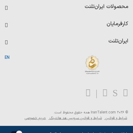
فرصت‌های شغلی
محصولات ایران‌تلنت
رزومه ساز
آزمون‌ها
امتیاز شرکت‌ها
کارفرمایان
داشبورد حقوق و دستمزد
درج آگهی شغلی
کاردیکس
ایران‌تلنت
جستجوی رزومه
گزارش‌ها
صفحه اصلی
EN
تست MBTI
درباره ایران تلنت
ارتباط با ما
سوالات متداول
بلاگ
© 2026 IranTalent.com
همه حقوق محفوظ است.
شرایط و قوانین
شرایط و قوانین سرویس هد هانتینگ
حریم خصوصی