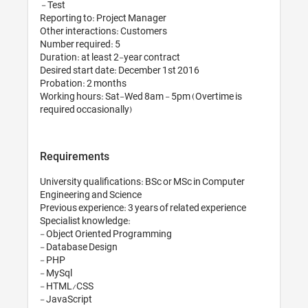
 - Test 

Reporting to: Pro
Other interaction
Number required: 
Duration: at least
Desired start dat
Probation: 2 mont
Working hours: S
Requirements
University qualifi
Engineering and S
Previous experienc
Specialist knowled
- Object Oriente
- Database Design
- PHP

- MySql

- HTML/CSS

- JavaScript
