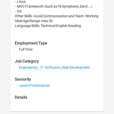
- Linux

- MVC Framework (
- Git

Other Skills: Go
Ideal Age Range: 
Employment T
Full Time
Job Category
Engineering - 
Seniority
Junior Profess
Details