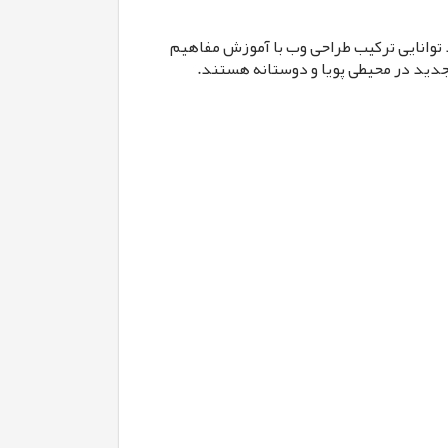
س رباتیک با تجربه در استفاده از Django و Python است. متقاضی باید توانایی ترکیب طراحی وب با آموزش مفاهیم
جدید در محیطی پویا و دوستانه هستند.