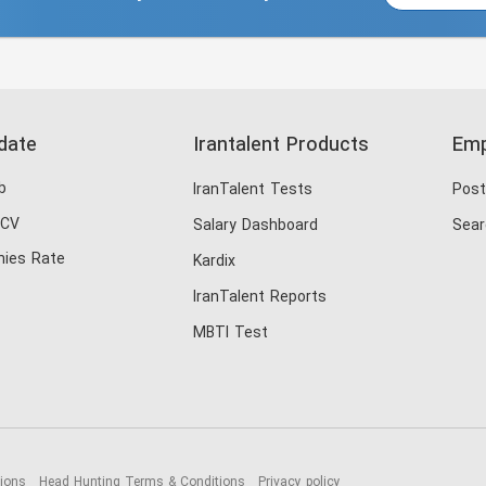
date
Irantalent Products
Emp
b
IranTalent Tests
Post
 CV
Salary Dashboard
Sear
ies Rate
Kardix
IranTalent Reports
MBTI Test
tions
Head Hunting Terms & Conditions
Privacy policy