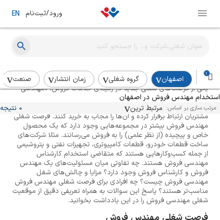
ورود/ثبت‌نام
EN
راهنمای استخدام مهندس فروش
1
اصفهان
گروه شغلی
زمان انتشار
صنعت
یکی از فرصت‌های شغلی جدید در زمینه‌ی خدمات فروش، «مهندسی
استخدام مهندس فروش در اصفهان
فروش» است. بسیاری از مجموعه‌ها به استخدام مهندس فروش نیاز
دارند تا بتوانند از راه منطق و با تکیه بر ویژگی‌های فنی محصولات با
مرتبط ترین
0 نتیجه
مرتب سازی بر اساس:
مشتریان ارتباط برقرار کرده و آن‌ها را مجاب به خرید کنند. فرصت شغلی
مهندس فروش بیشتر در مجموعه‌هایی وجود دارد که یک محصول
خاص و پیچیده (از نظر علمی) را به فروش می‌رسانند. مثلا شرکت‌های
ساخت قطعات خودرو، قطعات کامپیوتری، تجهیزات نفتی و پتروشیمی
از جمله کسب‌وکارهایی هستند که متقاضی استخدام کارشناس
مهندسی فروش هستند. چه تفاوتی میان مسئولیت‌های یک مهندس
فروش و کارشناس فروش وجود دارد؟ مزایا و چالش‌های شغل
مهندسی فروش چیست؟ چه افرادی برای فرصت شغلی مهندس فروش
مناسب‌تر هستند؟ پاسخ این سوالات به همراه تعریفی دقیق از موقعیت
شغلی مهندسی فروش را در این یادداشت بخوانید.
فرصت شغلی مهندس فروش