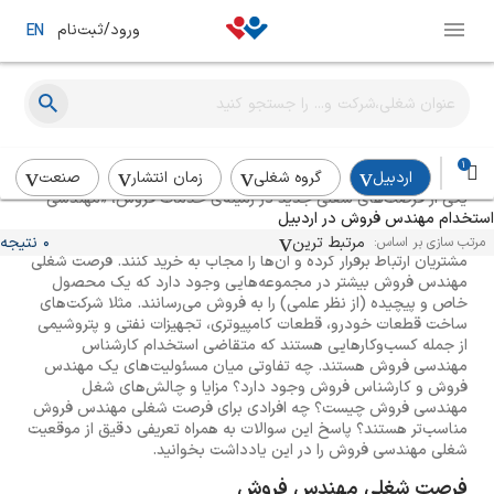
ورود/ثبت‌نام
EN
راهنمای استخدام مهندس فروش
1
اردبیل
گروه شغلی
زمان انتشار
صنعت
یکی از فرصت‌های شغلی جدید در زمینه‌ی خدمات فروش، «مهندسی
استخدام مهندس فروش در اردبیل
فروش» است. بسیاری از مجموعه‌ها به استخدام مهندس فروش نیاز
دارند تا بتوانند از راه منطق و با تکیه بر ویژگی‌های فنی محصولات با
مرتبط ترین
0 نتیجه
مرتب سازی بر اساس:
مشتریان ارتباط برقرار کرده و آن‌ها را مجاب به خرید کنند. فرصت شغلی
مهندس فروش بیشتر در مجموعه‌هایی وجود دارد که یک محصول
خاص و پیچیده (از نظر علمی) را به فروش می‌رسانند. مثلا شرکت‌های
ساخت قطعات خودرو، قطعات کامپیوتری، تجهیزات نفتی و پتروشیمی
از جمله کسب‌وکارهایی هستند که متقاضی استخدام کارشناس
مهندسی فروش هستند. چه تفاوتی میان مسئولیت‌های یک مهندس
فروش و کارشناس فروش وجود دارد؟ مزایا و چالش‌های شغل
مهندسی فروش چیست؟ چه افرادی برای فرصت شغلی مهندس فروش
مناسب‌تر هستند؟ پاسخ این سوالات به همراه تعریفی دقیق از موقعیت
شغلی مهندسی فروش را در این یادداشت بخوانید.
فرصت شغلی مهندس فروش