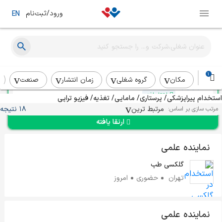
ورود/ثبت‌نام
EN
نماینده ارشد پزشکی
پوبر
1
تهران
بیش از یک ماه
مکان
گروه شغلی
زمان انتشار
صنعت
ارتقا یافته
استخدام پیراپزشکی/ پرستاری/ مامایی/ تغذیه/ فیزیو تراپی
مرتبط ترین
18 نتیجه
مرتب سازی بر اساس:
ارتقا یافته
نماینده علمی
گلکسی طب
تهران
حضوری
امروز
نماینده علمی