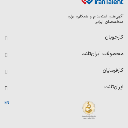
آگهی‌های استخدام و همکاری برای
متخصصان ایرانی
کارجویان
فرصت‌های شغلی
محصولات ایران‌تلنت
رزومه ساز
آزمون‌ها
امتیاز شرکت‌ها
کارفرمایان
داشبورد حقوق و دستمزد
درج آگهی شغلی
کاردیکس
ایران‌تلنت
جستجوی رزومه
گزارش‌ها
صفحه اصلی
EN
تست MBTI
درباره ایران تلنت
ارتباط با ما
سوالات متداول