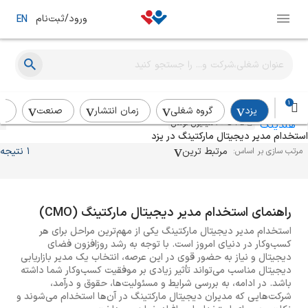
ورود/ثبت‌نام
EN
مدیر بازاریابی دیجیتال
هلدینگ دکتر گپجی
یزد
حضوری
در چند هفته‌ی اخیر
1
یزد
گروه شغلی
زمان انتشار
صنعت
رد
45 تا 60 میلیون تومان
استخدام مدیر دیجیتال مارکتینگ در یزد
مرتبط ترین
1 نتیجه
مرتب سازی بر اساس:
راهنمای استخدام مدیر دیجیتال مارکتینگ (CMO)
استخدام مدیر دیجیتال مارکتینگ یکی از مهم‌ترین مراحل برای هر
کسب‌وکار در دنیای امروز است. با توجه به رشد روزافزون فضای
دیجیتال و نیاز به حضور قوی در این عرصه، انتخاب یک مدیر بازاریابی
دیجیتال مناسب می‌تواند تأثیر زیادی بر موفقیت کسب‌وکار شما داشته
باشد. در ادامه، به بررسی شرایط و مسئولیت‌ها، حقوق و درآمد،
شرکت‌هایی که مدیران دیجیتال مارکتینگ در آن‌ها استخدام می‌شوند و