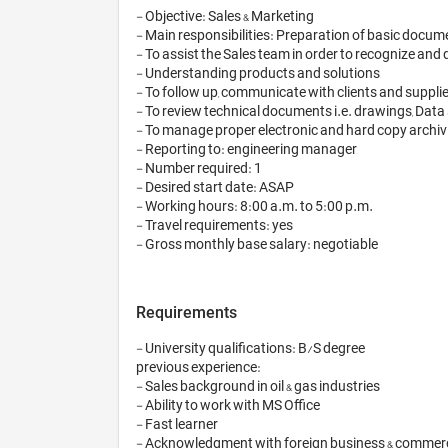
- Objective: Sales & Marketing 

- Main responsibilities: Preparation of basic docume
- To assist the Sales team in order to recognize and d
- Understanding products and solutions 

- To follow up, communicate with clients and supplier
- To review technical documents i.e. drawings, Data sh
- To manage proper electronic and hard copy archivi
- Reporting to: engineering manager 

- Number required: 1 

- Desired start date: ASAP 

- Working hours: 8:00 a.m. to 5:00 p.m. 

- Travel requirements: yes 

Requirements
- University qualifications: B/S degree 

previous experience: 

- Sales background in oil & gas industries 

- Ability to work with MS Office 

- Fast learner 

- Acknowledgment with foreign business & commerci