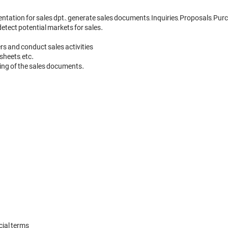
ntation for sales dpt., generate sales documents, Inquiries, Proposals, Purc
etect potential markets for sales. 

s and conduct sales activities 

eets, etc. 

ng of the sales documents. 

al terms 
