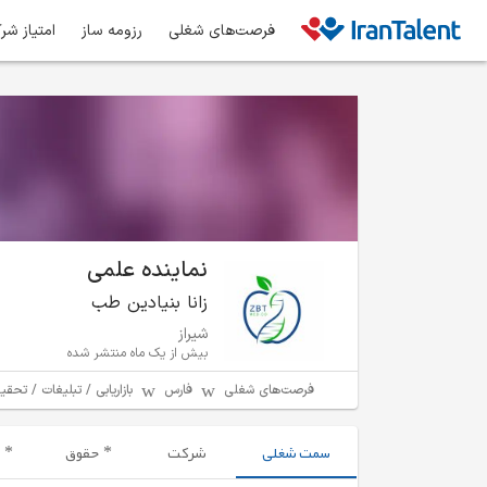
فرصت‌های شغلی
رزومه ساز
امتیاز شر
نماینده علمی
زانا بنیادین طب
شیراز
بیش از یک ماه منتشر شده
فرصت‌های شغلی
فارس
بازاریابی / تبلیغات / تحقیق
سمت شغلی
شرکت
حقوق