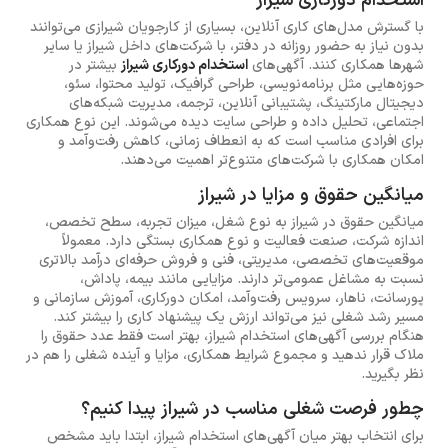
استخدام دورکاری شیراز
با گسترش مدل‌های کاری آنلاین، بسیاری از کارجویان شیرازی می‌توانند
بدون نیاز به حضور روزانه در دفتر، با شرکت‌های داخل شیراز یا سایر
شهرها همکاری کنند. آگهی‌های
استخدام دورکاری شیراز
بیشتر در
حوزه‌هایی مثل برنامه‌نویسی، طراحی گرافیک، تولید محتوا، سئو،
دیجیتال مارکتینگ، پشتیبانی آنلاین، ترجمه، مدیریت شبکه‌های
اجتماعی، تحلیل داده و طراحی سایت دیده می‌شوند. این نوع همکاری
برای افرادی مناسب است که به انعطاف زمانی، کاهش رفت‌وآمد و
امکان همکاری با شرکت‌های متنوع‌تر اهمیت می‌دهند.
میانگین حقوق و مزایا در شیراز
میانگین حقوق در شیراز به نوع شغل، میزان تجربه، سطح تخصص،
اندازه شرکت، صنعت فعالیت و نوع همکاری بستگی دارد. معمولاً
موقعیت‌های تخصصی، مدیریتی، فنی و فروش حرفه‌ای درآمد بالاتری
نسبت به مشاغل عمومی‌تر دارند. مزایایی مانند بیمه، پاداش،
پورسانت، ناهار، سرویس رفت‌وآمد، امکان دورکاری، آموزش سازمانی و
مسیر رشد شغلی نیز می‌تواند ارزش یک پیشنهاد کاری را بیشتر کند.
هنگام بررسی آگهی‌های استخدام شیراز، بهتر است فقط عدد حقوق را
ملاک قرار ندهید و مجموع شرایط همکاری، مزایا و آینده شغلی را هم در
نظر بگیرید.
چطور فرصت شغلی مناسب در شیراز پیدا کنیم؟
برای انتخاب بهتر میان آگهی‌های استخدام شیراز، ابتدا باید مشخص