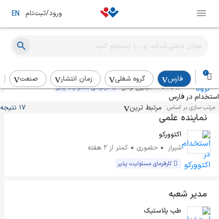
ورود/ثبت‌نام
EN
سرپرست مالی
گروه دینا (پپسی)
شیراز
حضوری
این هفته
1
فارس
گروه شغلی
زمان انتشار
صنعت
45 تا 60 میلیون تومان
کارفرمای مسئولیت پذیر
استخدام در فارس
مرتبط ترین
17 نتیجه
مرتب سازی بر اساس:
نماینده علمی
اکتوورکو
شیراز
حضوری
کمتر از ۲ هفته
کارفرمای مسئولیت پذیر
مدیر شعبه
طب پلاستیک