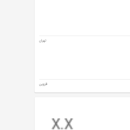
تهران
قزوین