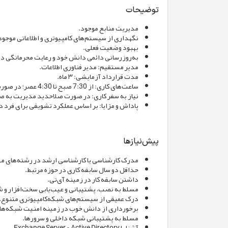
توضیحات
مدیریت منابع موجود.
نگهداری از سیستم‌های کامپیوتری و اطلاعاتی موجود
بهبود وضعیت فعلی.
به‌روزرسانی دائمی دانش خود و رعایت محرمانگی در ر
مدیر مستقیم: مدیر فناوری اطلاعات.
مدت قرارداد آزمایشی: ۳ ماه.
ساعت‌های کاری: از 7:30 صبح تا 4:30 عصر؛ در صورت نیاز شرکت اضافه کاری بر اساس برنامه تولید ابلاغ می‌شود.
نیاز به سفر کاری: در صورت صلاحدید مدیریت به 
پاداش و مزایا: بر اساس عملکرد تشویقی برای فرد در
پیش‌نیازها
مدرک کارشناسی یا کارشناسی ارشد در رشته‌های مهن
حداقل دو سال سابقه کاری در حوزه مرتبط.
داشتن سابقه‌ کار در زمینه آی‌تی.
مسلط به نصب، پشتیبانی و عیب‌یابی سخت‌افزار و 
درک عمیقی از سیستم‌های شبکه‌کامپیوتری متنوع.
برخورداری از دانش خوب در زمینه امنیت شبکه‌ها، 
مسلط به پشتیبانی شبکه داخلی و سرورها.
آشنا با Active Directory و Exchange Server.