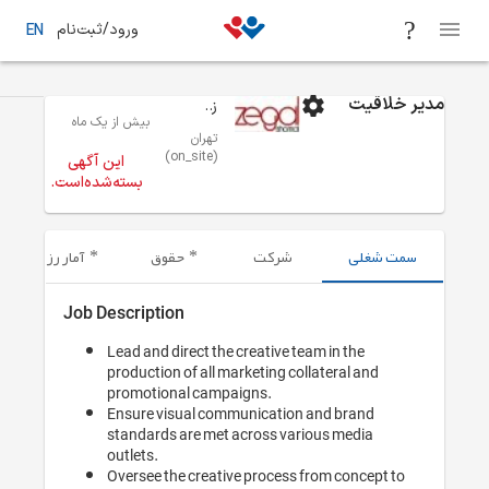
رود/ثبت‌نام
EN
 از یک ماه
فرصت‌های شغلی
تهران
طراحی گرافیک / عکاسی / هنر
این آگهی
ته‌شده‌است.
آمار رزومه‌های ارسال شده
Job Desc
Lead
prod
pro
Ens
sta
outl
Ove