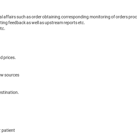
 affairs such as order obtaining, corresponding, monitoring of orders proc
ting feedback as well as upstream reports etc.

c.

 prices. 

ew sources 

tination. 

 patient
