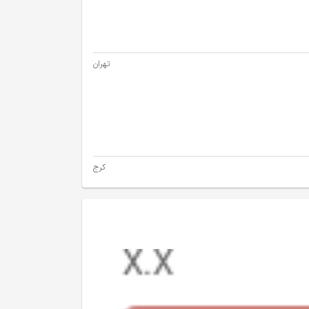
تهران
کرج