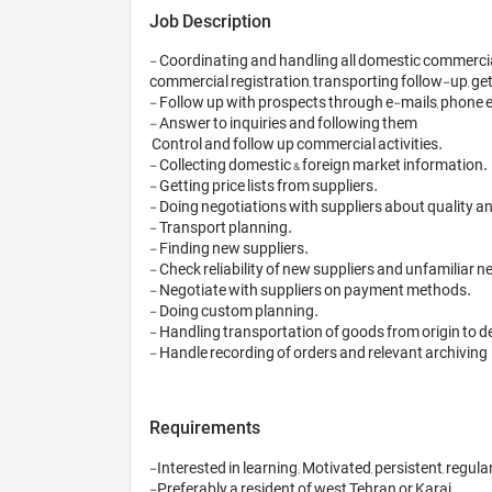
Job Description
- Coordinating and handling all domestic commercial
commercial registration, transporting follow-up, get
- Follow up with prospects through e-mails, phone et
- Answer to inquiries and following them

 Control and follow up commercial activities. 

- Collecting domestic & foreign market information. 

- Getting price lists from suppliers. 

- Doing negotiations with suppliers about quality and
- Transport planning. 

- Finding new suppliers. 

- Check reliability of new suppliers and unfamiliar n
- Negotiate with suppliers on payment methods. 

- Doing custom planning. 

- Handling transportation of goods from origin to des
- Handle recording of orders and relevant archiving
Requirements
-Interested in learning; Motivated, persistent, regular,
-Preferably a resident of west Tehran or Karaj
