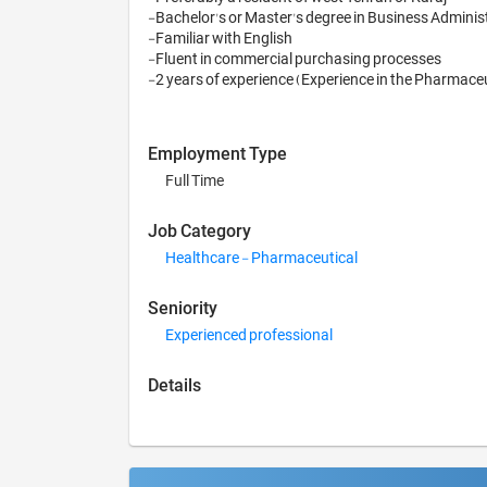
-Bachelor's or Master's degree in Business Adminis
-Familiar with English

-Fluent in commercial purchasing processes

-2 years of experience (Experience in the Pharmaceut
Employment Type
Full Time
Job Category
Healthcare - Pharmaceutical
Seniority
Experienced professional
Details