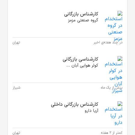
انی
ز
تهران
انی
کولر هوایی آبان شیراز
شیراز
انی داخلی
تهران