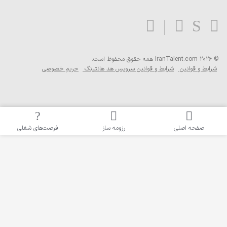
فوظ است.
س هد هانتینگ
حریم خصوصی
مه ساز
فرصت‌های شغلی