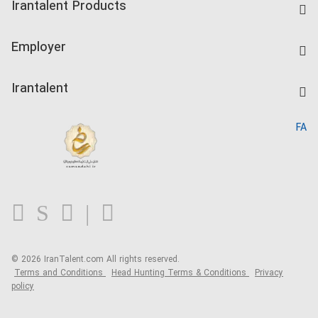
Irantalent Products
Create CV
IranTalent Tests
Companies Rate
Employer
Salary Dashboard
Post a Job
Kardix
Irantalent
Search CV
IranTalent Reports
Home
FA
MBTI Test
About us
Contact us
FAQ
Blog
© 2026 IranTalent.com
All rights reserved.
Terms and Conditions
Head Hunting Terms & Conditions
Privacy
policy