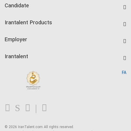
Candidate
Find Job
Irantalent Products
Create CV
IranTalent Tests
Companies Rate
Employer
Salary Dashboard
Post a Job
Kardix
Irantalent
Search CV
IranTalent Reports
Home
FA
MBTI Test
About us
Contact us
FAQ
Blog
© 2026 IranTalent.com
All rights reserved.