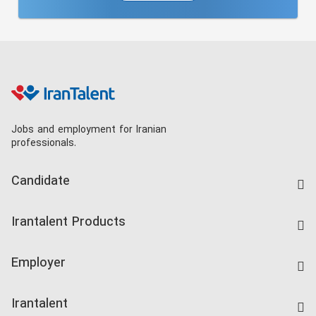
Jobs and employment for Iranian
professionals.
Candidate
Find Job
Irantalent Products
Create CV
IranTalent Tests
Companies Rate
Employer
Salary Dashboard
Post a Job
Kardix
Irantalent