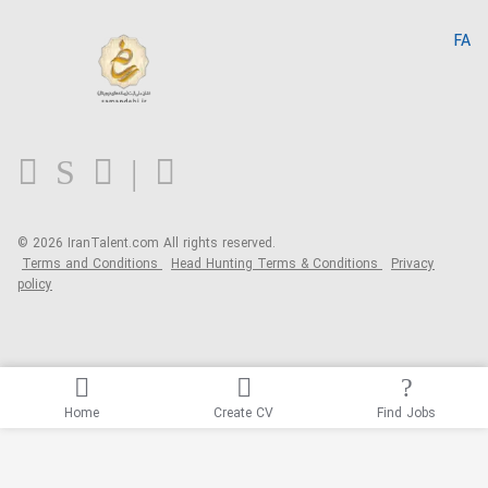
Search CV
IranTalent Reports
Home
FA
MBTI Test
About us
Contact us
FAQ
Blog
© 2026 IranTalent.com
All rights reserved.
Terms and Conditions
Head Hunting Terms & Conditions
Privacy
policy
Home
Create CV
Find Jobs