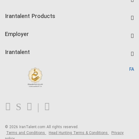
Find Job
Irantalent Products
Create CV
IranTalent Tests
Companies Rate
Employer
Salary Dashboard
Post a Job
Kardix
Irantalent
Search CV
IranTalent Reports
Home
FA
MBTI Test
About us
Contact us
FAQ
Blog
© 2026 IranTalent.com
All rights reserved.
Terms and Conditions
Head Hunting Terms & Conditions
Privacy