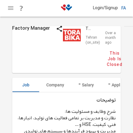
Login/Signup
FA
Factory Manager
TORABIKA
Over a
Tehran
month
(on_site)
ago
This
Job Is
Closed
Job
Company
Salary
Applicant I
توضیحات
شرح وظایف و مسئولیت ها:
نظارت و مدیریت بر تمامی فعالیت های تولید، انبارها،
فنی، کیفیت، HSE و ...
مدیریت و بهبود فرآیندها و سیستم های تولیدی