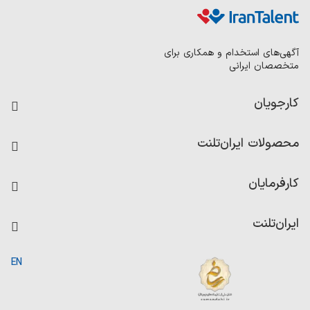
آگهی‌های استخدام و همکاری برای
متخصصان ایرانی
کارجویان
فرصت‌های شغلی
محصولات ایران‌تلنت
رزومه ساز
آزمون‌ها
امتیاز شرکت‌ها
کارفرمایان
داشبورد حقوق و دستمزد
درج آگهی شغلی
کاردیکس
ایران‌تلنت
جستجوی رزومه
گزارش‌ها
صفحه اصلی
EN
تست MBTI
درباره ایران تلنت
ارتباط با ما