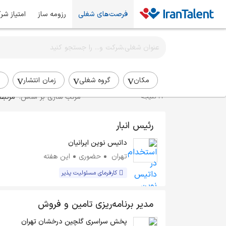
فرصت‌های شغلی
رزومه ساز
امتیاز شر
اطلاع‌رسانی شغلی را برای این جستجو فعال کنید
استخدام مدیر انبار
مکان
گروه شغلی
زمان انتشار
مرتب سازی بر اساس:
مرتبط
24 نتیجه
رئیس انبار
داتیس نوین ایرانیان
تهران
حضوری
این هفته
کارفرمای مسئولیت پذیر
مدیر برنامه‌ریزی تامین و فروش
پخش سراسری گلچین درخشان تهران