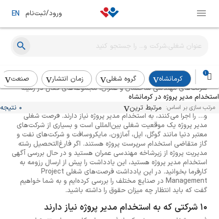
ورود/ثبت‌نام
EN
راهنمای استخدام مدیر پروژه
1
کرمانشاه
گروه شغلی
زمان انتشار
صنعت
شرکت‌های مهندسی ساختمان و عمران، مجموعه‌های فعال در زمینه
استخدام مدیر پروژه در کرمانشاه
فناوری اطلاعات و نرم‌افزار، کسب‌وکارهای حوزهٔ بازاریابی و تبلیغات و
به‌طورکلی هر کسب‌وکار که پروژه‌های تولید، عمرانی، پیمانی، مشاوره‌ای
مرتبط ترین
0 نتیجه
مرتب سازی بر اساس:
و... را اجرا می‌کنند، به استخدام مدیر پروژه نیاز دارند. فرصت شغلی
مدیر پروژه یک موقعیت شغلی بین‌المللی است و بسیاری از شرکت‌های
معتبر دنیا مانند گوگل، اپل، آمازون، مایکروسافت و شرکت‌های نفت و
گاز متقاضی استخدام سرپرست پروژه هستند. اگر فارغ‌التحصیل رشته
مدیریت پروژه از زیرشاخه مهندسی عمران هستید و در حال بررسی آگهی
استخدام مدیر پروژه هستید، این یادداشت را پیش از ارسال رزومه به
کارفرما بخوانید. در این یادداشت فرصت‌های شغلی Project
Management در صنایع مختلف را بررسی کرده‌ایم و به شما خواهیم
گفت که باید انتظار چه میزان حقوق را داشته باشید.
10 شرکتی که به استخدام مدیر پروژه نیاز دارند