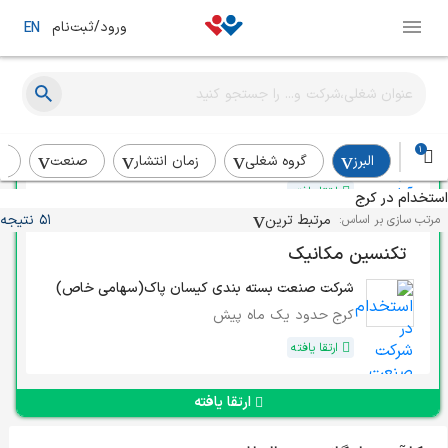
ورود/ثبت‌نام
EN
کارشناس کنترل کیفیت
آوان شیمی
1
ساوجبلاغ
در چند هفته‌ی اخیر
البرز
گروه شغلی
زمان انتشار
صنعت
ر
ارتقا یافته
استخدام در کرج
مرتبط ترین
51 نتیجه
مرتب سازی بر اساس:
تکنسین مکانیک
شرکت صنعت بسته بندی کیسان پاک(سهامی خاص)
کرج
حدود یک ماه پیش
ارتقا یافته
ارتقا یافته