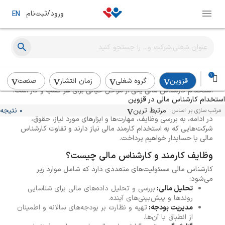
ورود/ثبت‌نام
EN
راهنمای استخدام کارشناس مالی
1
قزوین
گروه شغلی
زمان انتشار
صنعت
استخدام کارشناس مالی یکی از مراحل حیاتی برای هر کسب و کار است.
استخدام کارشناس مالی در قزوین
کارشناس مالی نه تنها به مدیریت منابع مالی کمک می‌کند، بلکه نقش
مهمی در تصمیم‌گیری‌های استراتژیک و بهینه‌سازی هزینه‌ها ایفا می‌کند.
مرتبط ترین
0 نتیجه
مرتب سازی بر اساس:
در ادامه، به بررسی وظایف، مهارت‌ها و ابزارهای مورد نیاز، حقوق،
شرکت‌هایی که به استخدام کارمند مالی نیاز دارند و تفاوت کارشناس
مالی با حسابدار خواهیم پرداخت.
وظایف کارمند و کارشناس مالی چیست؟
کارشناس مالی مسئولیت‌های متعددی دارد که شامل موارد زیر
می‌شود:
تحلیل مالی:
بررسی و تحلیل داده‌های مالی برای شناسایی
روندها و پیش‌بینی‌های آینده.
مدیریت بودجه:
تهیه و نظارت بر بودجه‌های سالانه و اطمینان
از انطباق با آن‌ها.