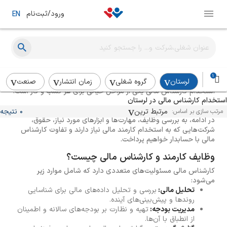
ورود/ثبت‌نام
EN
راهنمای استخدام کارشناس مالی
1
لرستان
گروه شغلی
زمان انتشار
صنعت
استخدام کارشناس مالی یکی از مراحل حیاتی برای هر کسب و کار است.
استخدام کارشناس مالی در لرستان
کارشناس مالی نه تنها به مدیریت منابع مالی کمک می‌کند، بلکه نقش
مهمی در تصمیم‌گیری‌های استراتژیک و بهینه‌سازی هزینه‌ها ایفا می‌کند.
مرتبط ترین
0 نتیجه
مرتب سازی بر اساس:
در ادامه، به بررسی وظایف، مهارت‌ها و ابزارهای مورد نیاز، حقوق،
شرکت‌هایی که به استخدام کارمند مالی نیاز دارند و تفاوت کارشناس
مالی با حسابدار خواهیم پرداخت.
وظایف کارمند و کارشناس مالی چیست؟
کارشناس مالی مسئولیت‌های متعددی دارد که شامل موارد زیر
می‌شود:
تحلیل مالی:
بررسی و تحلیل داده‌های مالی برای شناسایی
روندها و پیش‌بینی‌های آینده.
مدیریت بودجه:
تهیه و نظارت بر بودجه‌های سالانه و اطمینان
از انطباق با آن‌ها.