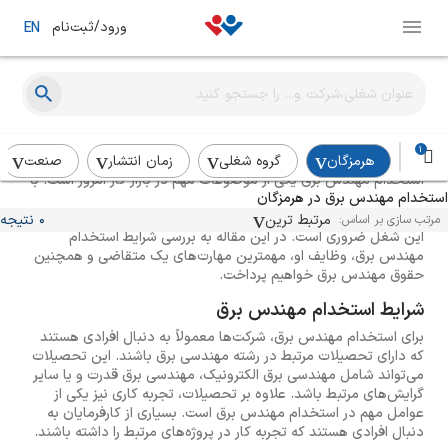
ورود/ثبت‌نام
EN
راهنمای استخدام مهندس برق
1
هرمزگان
گروه شغلی
زمان انتشار
صنعت
استخدام مهندس برق یکی از موضوعات مهم در بازار کار امروز است. با
استخدام مهندس برق در هرمزگان
توجه به پیشرفت‌های روزافزون تکنولوژی و نیاز به متخصصان در این
حوزه، آشنایی با شرایط استخدام، وظایف و مهارت‌های مورد نیاز برای
مرتبط ترین
0 نتیجه
مرتب سازی بر اساس:
این شغل ضروری است. در این مقاله به بررسی شرایط استخدام
مهندس برق، وظایف او، مهمترین مهارت‌های یک متقاضی و همچنین
حقوق مهندس برق خواهیم پرداخت.
شرایط استخدام مهندس برق
برای استخدام مهندس برق، شرکت‌ها معمولاً به دنبال افرادی هستند
که دارای تحصیلات مرتبط در رشته مهندسی برق باشند. این تحصیلات
می‌تواند شامل مهندسی برق الکترونیک، مهندسی برق قدرت و یا سایر
گرایش‌های مرتبط باشد. علاوه بر تحصیلات، تجربه کاری نیز یکی از
عوامل مهم در استخدام مهندس برق است. بسیاری از کارفرمایان به
دنبال افرادی هستند که تجربه کار در پروژه‌های مرتبط را داشته باشند.