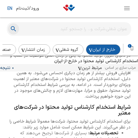
ورود/ثبت‌نام
EN
راهنمای استخدام کارشناس تولید محتوا
1
خارج از ایران
گروه شغلی
زمان انتشار
صنعت
در دنیای امروز، تولید محتوا به یکی از ارکان اصلی موفقیت در کسب و
استخدام کارشناس تولید محتوا در خارج-از-ایران
کارها تبدیل شده است. با توجه به رشد روزافزون اینترنت و شبکه‌های
اجتماعی، نیاز به محتوای باکیفیت و جذاب برای جذب مخاطب و
مرتبط ترین
0 نتیجه
مرتب سازی بر اساس:
افزایش فروش بیشتر از هر زمان دیگری احساس می‌شود. به همین
دلیل، استخدام کارشناس تولید محتوا در شرکت‌های معتبر از اهمیت
ویژه‌ای برخوردار است. در ادامه، به بررسی شرایط استخدام کارشناس
تولید محتوا، حقوق و مزایا، مهارت‌های لازم و چالش‌های موجود در
این حوزه خواهیم پرداخت.
شرایط استخدام کارشناس تولید محتوا در شرکت‌های
معتبر
برای استخدام کارشناس تولید محتوا، شرکت‌ها معمولاً شرایط خاصی را
در نظر می‌گیرند. این شرایط ممکن است شامل موارد زیر باشد:
تحصیلات مرتبط:
بسیاری از شرکت‌ها ترجیح می‌دهند که