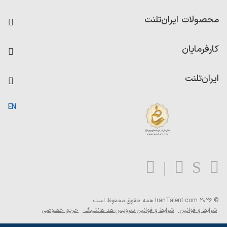
فرصت‌های شغلی
محصولات ایران‌تلنت
رزومه ساز
آزمون‌ها
امتیاز شرکت‌ها
کارفرمایان
داشبورد حقوق و دستمزد
درج آگهی شغلی
کاردیکس
ایران‌تلنت
جستجوی رزومه
گزارش‌ها
صفحه اصلی
EN
تست MBTI
درباره ایران تلنت
ارتباط با ما
سوالات متداول
بلاگ
© 2026 IranTalent.com
همه حقوق محفوظ است.
شرایط و قوانین
شرایط و قوانین سرویس هد هانتینگ
حریم خصوصی