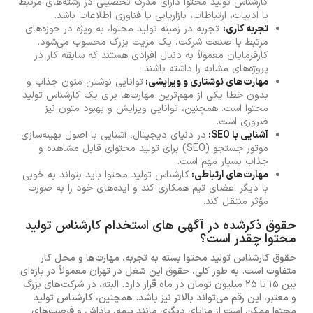
کارشناس تولید محتوا دارای مدرک تحصیلی در رشته‌های مرتبط
با ادبیات، ارتباطات، بازاریابی یا فناوری اطلاعات باشد.
تجربه کاری:
تجربه در زمینه تولید محتوا، به ویژه در حوزه‌های
مرتبط با صنعت شرکت، یک مزیت بزرگ محسوب می‌شود.
کارفرمایان معمولاً به دنبال افرادی هستند که سابقه کار در
پروژه‌های مشابه را داشته باشند.
مهارت‌های نوشتاری و ویرایشی:
توانایی نوشتن متون جذاب و
بدون خطا یکی از مهم‌ترین مهارت‌ها برای یک کارشناس تولید
محتوا است. همچنین، توانایی ویرایش و بهبود متون نیز
ضروری است.
آشنایی با SEO:
در دنیای دیجیتال، آشنایی با اصول بهینه‌سازی
موتور جستجو (SEO) برای تولید محتوای قابل مشاهده و
جذاب بسیار مهم است.
مهارت‌های ارتباطی:
کارشناس تولید محتوا باید بتواند به خوبی
با دیگر اعضای تیم همکاری کند و ایده‌های خود را به صورت
مؤثر منتقل کند.
حقوق ذکرشده در آگهی های استخدام کارشناس تولید
محتوا چقدر است؟
حقوق کارشناس تولید محتوا بسته به تجربه، مهارت‌ها و محل کار
متفاوت است. به طور کلی، حقوق این شغل در تهران معمولاً در بازه‌ای
بین 15 تا 25 میلیون تومان در ماه قرار دارد. البته، در شرکت‌های بزرگ
و معتبر، این رقم می‌تواند بالاتر نیز باشد. همچنین، کارشناس تولید
محتوا ممکن است از مزایای دیگری مانند بیمه، پاداش و فرصت‌های