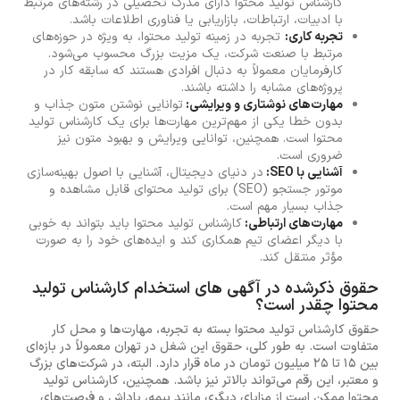
کارشناس تولید محتوا دارای مدرک تحصیلی در رشته‌های مرتبط
با ادبیات، ارتباطات، بازاریابی یا فناوری اطلاعات باشد.
تجربه کاری:
تجربه در زمینه تولید محتوا، به ویژه در حوزه‌های
مرتبط با صنعت شرکت، یک مزیت بزرگ محسوب می‌شود.
کارفرمایان معمولاً به دنبال افرادی هستند که سابقه کار در
پروژه‌های مشابه را داشته باشند.
مهارت‌های نوشتاری و ویرایشی:
توانایی نوشتن متون جذاب و
بدون خطا یکی از مهم‌ترین مهارت‌ها برای یک کارشناس تولید
محتوا است. همچنین، توانایی ویرایش و بهبود متون نیز
ضروری است.
آشنایی با SEO:
در دنیای دیجیتال، آشنایی با اصول بهینه‌سازی
موتور جستجو (SEO) برای تولید محتوای قابل مشاهده و
جذاب بسیار مهم است.
مهارت‌های ارتباطی:
کارشناس تولید محتوا باید بتواند به خوبی
با دیگر اعضای تیم همکاری کند و ایده‌های خود را به صورت
مؤثر منتقل کند.
حقوق ذکرشده در آگهی های استخدام کارشناس تولید
محتوا چقدر است؟
حقوق کارشناس تولید محتوا بسته به تجربه، مهارت‌ها و محل کار
متفاوت است. به طور کلی، حقوق این شغل در تهران معمولاً در بازه‌ای
بین 15 تا 25 میلیون تومان در ماه قرار دارد. البته، در شرکت‌های بزرگ
و معتبر، این رقم می‌تواند بالاتر نیز باشد. همچنین، کارشناس تولید
محتوا ممکن است از مزایای دیگری مانند بیمه، پاداش و فرصت‌های