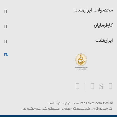
فرصت‌های شغلی
محصولات ایران‌تلنت
رزومه ساز
آزمون‌ها
امتیاز شرکت‌ها
کارفرمایان
داشبورد حقوق و دستمزد
درج آگهی شغلی
کاردیکس
ایران‌تلنت
جستجوی رزومه
گزارش‌ها
صفحه اصلی
EN
تست MBTI
درباره ایران تلنت
ارتباط با ما
سوالات متداول
بلاگ
© 2026 IranTalent.com
همه حقوق محفوظ است.
شرایط و قوانین
شرایط و قوانین سرویس هد هانتینگ
حریم خصوصی